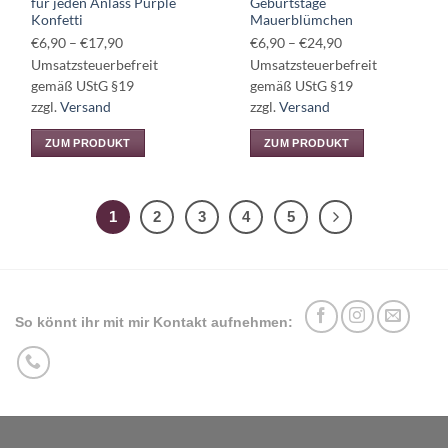
für jeden Anlass Purple
Geburtstage
werden
Konfetti
Mauerblümchen
Preisspanne:
Preisspanne:
€
6,90
–
€
17,90
€
6,90
–
€
24,90
€6,90
€6,90
Umsatzsteuerbefreit
Umsatzsteuerbefreit
bis
bis
gemäß UStG §19
gemäß UStG §19
€17,90
€24,90
zzgl.
Versand
zzgl.
Versand
ZUM PRODUKT
ZUM PRODUKT
Dieses
Dieses
Produkt
Produkt
weist
weist
1
2
3
4
5
mehrere
mehrere
Varianten
Varianten
auf.
auf.
Die
Die
Optionen
Optionen
So könnt ihr mit mir Kontakt aufnehmen:
können
können
auf
auf
der
der
Produktseite
Produktseite
gewählt
gewählt
werden
werden