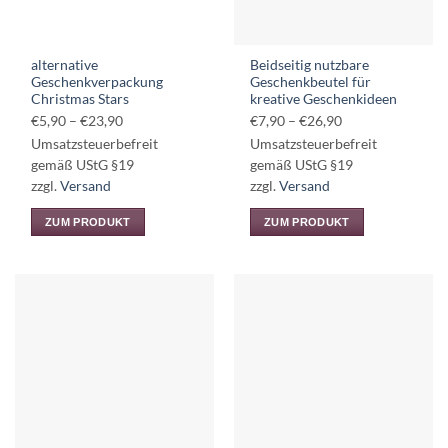
alternative
Beidseitig nutzbare
Geschenkverpackung
Geschenkbeutel für
Christmas Stars
kreative Geschenkideen
Preisspanne:
Preisspanne:
€
5,90
–
€
23,90
€
7,90
–
€
26,90
€5,90
€7,90
Umsatzsteuerbefreit
Umsatzsteuerbefreit
bis
bis
gemäß UStG §19
gemäß UStG §19
€23,90
€26,90
zzgl.
Versand
zzgl.
Versand
ZUM PRODUKT
ZUM PRODUKT
Dieses
Dieses
Produkt
Produkt
weist
weist
mehrere
mehrere
Varianten
Varianten
auf.
auf.
Die
Die
Optionen
Optionen
können
können
auf
auf