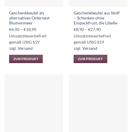
der
Produktseite
Produktseite
gewählt
Geschenkbeutel als
Geschenkbeutel aus Stoff
gewählt
werden
alternatives Osternest
– Schenken ohne
werden
Blumenmeer
Einpackfrust, die Libelle
Preisspanne:
Preisspanne:
€
6,90
–
€
18,90
€
8,90
–
€
27,90
€6,90
€8,90
Umsatzsteuerbefreit
Umsatzsteuerbefreit
bis
bis
gemäß UStG §19
gemäß UStG §19
€18,90
€27,90
zzgl.
Versand
zzgl.
Versand
ZUM PRODUKT
ZUM PRODUKT
Dieses
Dieses
Produkt
Produkt
weist
weist
mehrere
mehrere
Varianten
Varianten
auf.
auf.
Die
Die
Optionen
Optionen
können
können
auf
auf
der
der