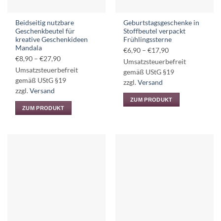
der
der
Produktseite
Produktseite
Beidseitig nutzbare
Geburtstagsgeschenke in
gewählt
gewählt
Geschenkbeutel für
Stoffbeutel verpackt
werden
werden
kreative Geschenkideen
Frühlingssterne
Mandala
Preisspanne:
€
6,90
–
€
17,90
Preisspanne:
€
8,90
–
€
27,90
€6,90
Umsatzsteuerbefreit
€8,90
Umsatzsteuerbefreit
bis
gemäß UStG §19
bis
gemäß UStG §19
€17,90
zzgl.
Versand
€27,90
zzgl.
Versand
ZUM PRODUKT
ZUM PRODUKT
Dieses
Dieses
Produkt
Produkt
weist
weist
mehrere
mehrere
Varianten
Varianten
auf.
auf.
Die
Die
Optionen
Optionen
können
können
auf
auf
der