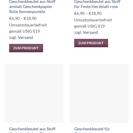
Geschenkbeutel aus Stoff
Geschenkbeutel aus Stoff
gewählt
gewählt
anstatt Geschenkpapier
für Feste Herzblatt rose
werden
werden
Rote Sonnenpunkte
Preisspanne:
€
6,90
–
€
18,90
Preisspanne:
€
6,90
–
€
18,90
€6,90
Umsatzsteuerbefreit
€6,90
Umsatzsteuerbefreit
bis
gemäß UStG §19
bis
gemäß UStG §19
€18,90
zzgl.
Versand
€18,90
zzgl.
Versand
ZUM PRODUKT
ZUM PRODUKT
Dieses
Dieses
Produkt
Produkt
weist
weist
mehrere
mehrere
Varianten
Varianten
auf.
auf.
Die
Die
Optionen
Optionen
können
können
auf
auf
der
der
Produktseite
Produktseite
gewählt
Geschenkbeutel aus Stoff
Geschenkbeutel für
gewählt
werden