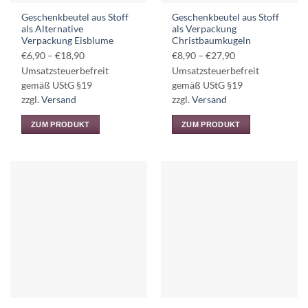
Produktseite
Produktseite
Geschenkbeutel aus Stoff
Geschenkbeutel aus Stoff
gewählt
gewählt
als Alternative
als Verpackung
werden
werden
Verpackung Eisblume
Christbaumkugeln
Preisspanne:
Preisspanne:
€
6,90
–
€
18,90
€
8,90
–
€
27,90
€6,90
€8,90
Umsatzsteuerbefreit
Umsatzsteuerbefreit
bis
bis
gemäß UStG §19
gemäß UStG §19
€18,90
€27,90
zzgl.
Versand
zzgl.
Versand
ZUM PRODUKT
ZUM PRODUKT
Dieses
Dieses
Produkt
Produkt
weist
weist
mehrere
mehrere
Varianten
Varianten
auf.
auf.
Die
Die
Optionen
Optionen
können
können
auf
auf
der
der
Produktseite
Produktseite