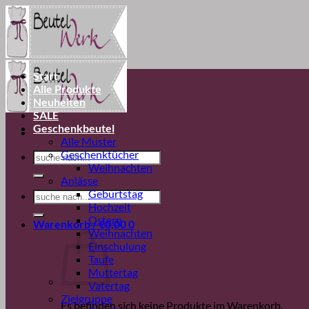
Zum
Inhalt
springen
Start
Alle Produkte
Neuheiten
SALE
Geschenkbeutel
Alle Muster
Geschenktücher
Suchen
Weihnachten
nach:
Anlässe
Geburtstag
Suchen
Hochzeit
nach:
Ostern
Warenkorb /
€
0,00
0
Weihnachten
Einschulung
Taufe
Muttertag
Vatertag
Zielgruppe
Es befinden sich keine Produkte im Warenkorb.