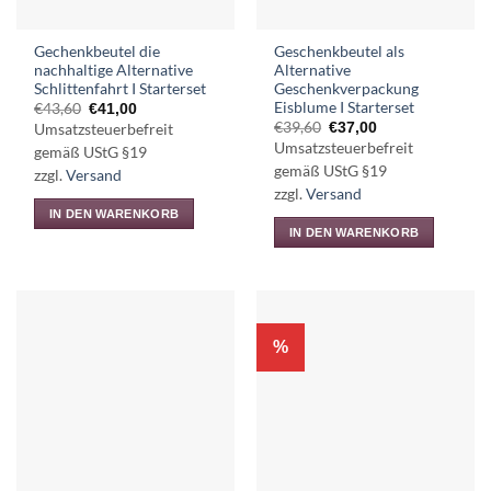
der
Produktseite
Gechenkbeutel die
Geschenkbeutel als
gewählt
nachhaltige Alternative
Alternative
werden
Schlittenfahrt I Starterset
Geschenkverpackung
Eisblume I Starterset
Ursprünglicher
Aktueller
€
43,60
€
41,00
Preis
Preis
Ursprünglicher
Aktueller
€
39,60
€
37,00
Umsatzsteuerbefreit
war:
ist:
Preis
Preis
Umsatzsteuerbefreit
€43,60
€41,00.
gemäß UStG §19
war:
ist:
€39,60
€37,00.
gemäß UStG §19
zzgl.
Versand
zzgl.
Versand
IN DEN WARENKORB
IN DEN WARENKORB
%