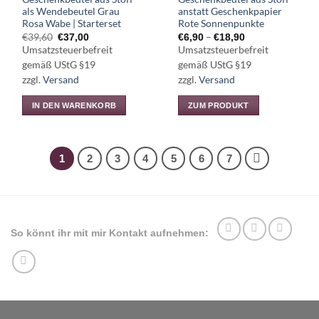
gewählt
gewählt
als Wendebeutel Grau
anstatt Geschenkpapier
werden
werden
Rosa Wabe | Starterset
Rote Sonnenpunkte
Ursprünglicher
Aktueller
Preisspanne:
€
39,60
–
€
37,00
€
6,90
€
18,90
Preis
Preis
€6,90
Umsatzsteuerbefreit
Umsatzsteuerbefreit
war:
ist:
bis
€39,60
€37,00.
€18,90
gemäß UStG §19
gemäß UStG §19
zzgl.
Versand
zzgl.
Versand
IN DEN WARENKORB
ZUM PRODUKT
Dieses
Produkt
weist
1
2
3
4
5
6
7
mehrere
Varianten
auf.
Die
Optionen
So könnt ihr mit mir Kontakt aufnehmen:
können
auf
der
Produktseite
gewählt
werden