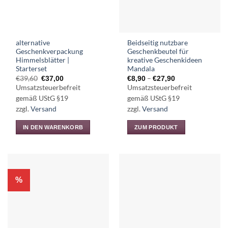
alternative
Beidseitig nutzbare
Geschenkverpackung
Geschenkbeutel für
Himmelsblätter |
kreative Geschenkideen
Starterset
Mandala
Ursprünglicher
Aktueller
Preisspanne:
€
39,60
–
€
37,00
€
8,90
€
27,90
Preis
Preis
€8,90
Umsatzsteuerbefreit
Umsatzsteuerbefreit
war:
ist:
bis
€39,60
€37,00.
€27,90
gemäß UStG §19
gemäß UStG §19
zzgl.
Versand
zzgl.
Versand
IN DEN WARENKORB
ZUM PRODUKT
Dieses
Produkt
weist
mehrere
%
Varianten
auf.
Die
Optionen
können