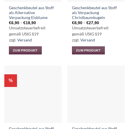
gewählt
Geschenkbeutel aus Stoff
Geschenkbeutel aus Stoff
werden
als Alternative
als Verpackung
Verpackung Eisblume
Christbaumkugeln
Preisspanne:
Preisspanne:
–
–
€
6,90
€
18,90
€
8,90
€
27,90
€6,90
€8,90
Umsatzsteuerbefreit
Umsatzsteuerbefreit
bis
bis
€18,90
€27,90
gemäß UStG §19
gemäß UStG §19
zzgl.
Versand
zzgl.
Versand
ZUM PRODUKT
ZUM PRODUKT
Dieses
Dieses
Produkt
Produkt
weist
weist
mehrere
mehrere
%
Varianten
Varianten
auf.
auf.
Die
Die
Optionen
Optionen
können
können
auf
auf
der
der
Produktseite
Produktseite
Geschenkbeutel aus Stoff
Geschenkbeutel aus Stoff