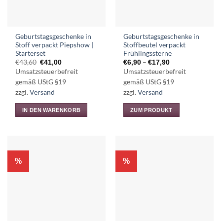
auf
der
Produktseite
Geburtstagsgeschenke in
Geburtstagsgeschenke in
gewählt
Stoff verpackt Piepshow |
Stoffbeutel verpackt
werden
Starterset
Frühlingssterne
Ursprünglicher
Aktueller
Preisspanne:
€
43,60
–
€
41,00
€
6,90
€
17,90
Preis
Preis
€6,90
Umsatzsteuerbefreit
Umsatzsteuerbefreit
war:
ist:
bis
€43,60
€41,00.
€17,90
gemäß UStG §19
gemäß UStG §19
zzgl.
Versand
zzgl.
Versand
IN DEN WARENKORB
ZUM PRODUKT
Dieses
Produkt
weist
mehrere
%
%
Varianten
auf.
Die
Optionen
können
auf