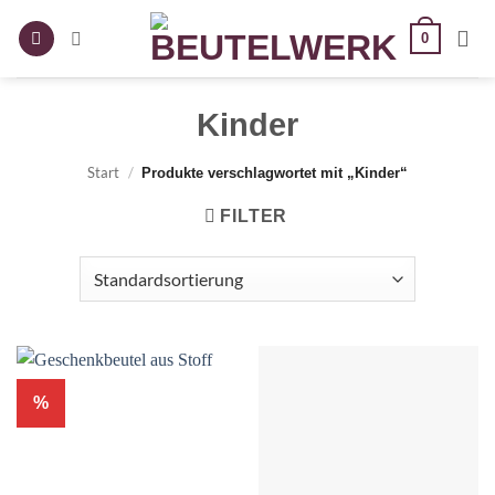
Zum
0
Inhalt
springen
Kinder
Start
/
Produkte verschlagwortet mit „Kinder“
FILTER
%