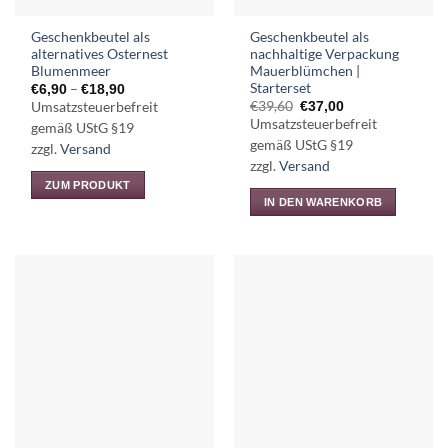
Geschenkbeutel als
Geschenkbeutel als
alternatives Osternest
nachhaltige Verpackung
Blumenmeer
Mauerblümchen |
Starterset
Preisspanne:
–
€
6,90
€
18,90
€6,90
Ursprünglicher
Aktueller
€
39,60
€
37,00
Umsatzsteuerbefreit
bis
Preis
Preis
Umsatzsteuerbefreit
€18,90
gemäß UStG §19
war:
ist:
€39,60
€37,00.
gemäß UStG §19
zzgl.
Versand
zzgl.
Versand
ZUM PRODUKT
IN DEN WARENKORB
Dieses
Produkt
weist
mehrere
Varianten
auf.
Die
Optionen
können
auf
der
Produktseite