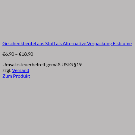
Geschenkbeutel aus Stoff als Alternative Verpackung Eisblume
Preisspanne:
€
6,90
–
€
18,90
€6,90
Umsatzsteuerbefreit gemäß UStG §19
bis
zzgl.
Versand
€18,90
Zum Produkt
Dieses
Produkt
weist
mehrere
Varianten
auf.
Die
Optionen
können
auf