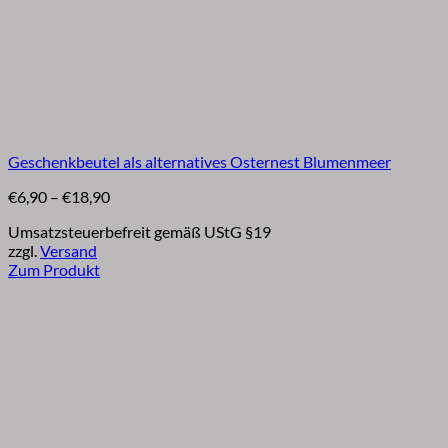
Geschenkbeutel als alternatives Osternest Blumenmeer
Preisspanne:
€
6,90
–
€
18,90
€6,90
Umsatzsteuerbefreit gemäß UStG §19
bis
zzgl.
Versand
€18,90
Zum Produkt
Dieses
Produkt
weist
mehrere
Varianten
auf.
Die
Optionen
können