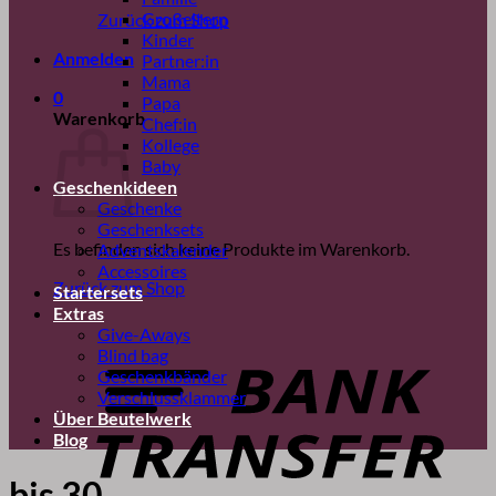
Großeltern
Zurück zum Shop
Kinder
Anmelden
Partner:in
Mama
0
Papa
Warenkorb
Chef:in
Kollege
Baby
Geschenkideen
Geschenke
Geschenksets
Es befinden sich keine Produkte im Warenkorb.
Adventskalender
Accessoires
Zurück zum Shop
Startersets
Extras
B
Give-Aways
T
Blind bag
Geschenkbänder
Verschlussklammer
Über Beutelwerk
Blog
bis 30