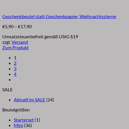
Geschenkbeutel statt Geschenkpapier, Weihnachtssterne
Preisspanne:
€
5,90
–
€
17,90
€5,90
Umsatzsteuerbefreit gemäß UStG §19
bis
zzgl.
Versand
€17,90
Zum Produkt
Dieses
1
Produkt
2
weist
3
mehrere
4
Varianten
auf.
Die
SALE
Optionen
können
Aktuell im SALE
(24)
auf
der
Beutelgrößen
Produktseite
gewählt
Starterset
(1)
werden
Mini
(36)