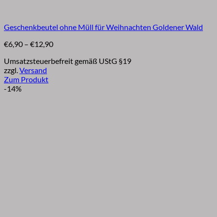
Geschenkbeutel ohne Müll für Weihnachten Goldener Wald
Preisspanne:
€
6,90
–
€
12,90
€6,90
Umsatzsteuerbefreit gemäß UStG §19
bis
zzgl.
Versand
€12,90
Zum Produkt
Dieses
-14%
Produkt
weist
mehrere
Varianten
auf.
Die
Optionen
können
auf
der
Produktseite
gewählt
werden