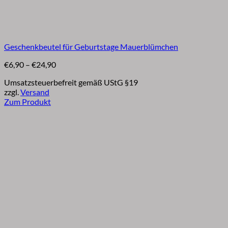
Geschenkbeutel für Geburtstage Mauerblümchen
Preisspanne:
€
6,90
–
€
24,90
€6,90
Umsatzsteuerbefreit gemäß UStG §19
bis
zzgl.
Versand
€24,90
Zum Produkt
Dieses
Produkt
weist
mehrere
Varianten
auf.
Die
Optionen
können
auf
der
Produktseite
gewählt