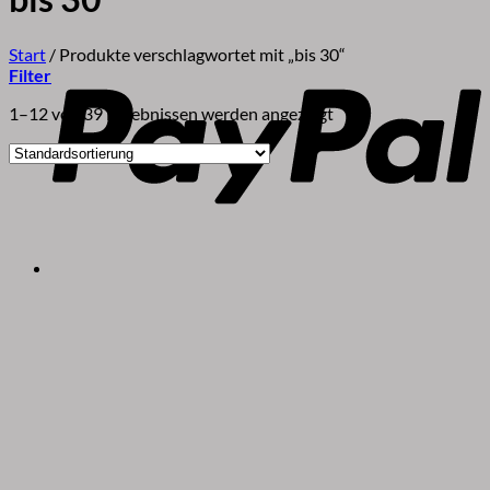
P
Start
/
Produkte verschlagwortet mit „bis 30“
Filter
1–12 von 39 Ergebnissen werden angezeigt