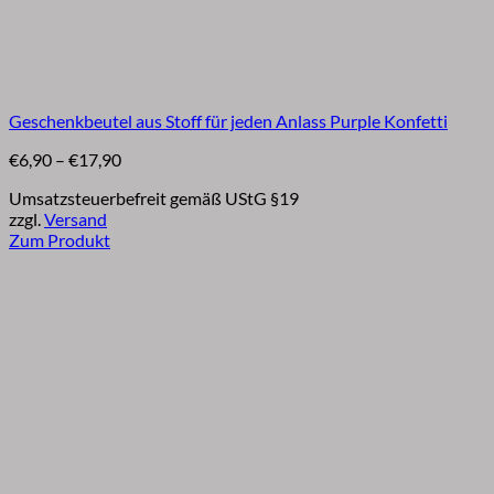
Geschenkbeutel aus Stoff für jeden Anlass Purple Konfetti
Preisspanne:
€
6,90
–
€
17,90
€6,90
Umsatzsteuerbefreit gemäß UStG §19
bis
zzgl.
Versand
€17,90
Zum Produkt
Dieses
Produkt
weist
mehrere
Varianten
auf.
Die
Optionen
können
auf
der
Produktseite