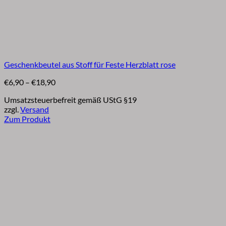
Geschenkbeutel aus Stoff für Feste Herzblatt rose
Preisspanne:
€
6,90
–
€
18,90
€6,90
Umsatzsteuerbefreit gemäß UStG §19
bis
zzgl.
Versand
€18,90
Zum Produkt
Dieses
Produkt
weist
mehrere
Varianten
auf.
Die
Optionen
können
auf
der