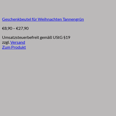
Geschenkbeutel für Weihnachten Tannengrün
Preisspanne:
€
8,90
–
€
27,90
€8,90
Umsatzsteuerbefreit gemäß UStG §19
bis
zzgl.
Versand
€27,90
Zum Produkt
Dieses
Produkt
weist
mehrere
Varianten
auf.
Die
Optionen
können
auf
der
Produktseite
gewählt
werden