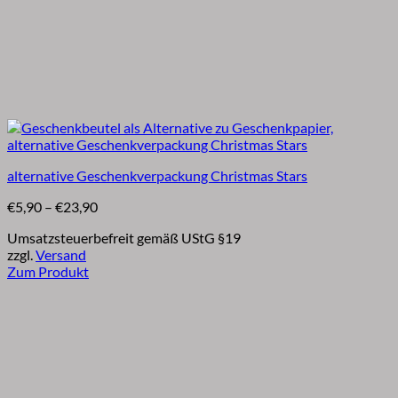
alternative Geschenkverpackung Christmas Stars
Preisspanne:
€
5,90
–
€
23,90
€5,90
Umsatzsteuerbefreit gemäß UStG §19
bis
zzgl.
Versand
€23,90
Zum Produkt
Dieses
Produkt
weist
mehrere
Varianten
auf.
Die