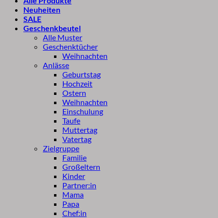
Alle Produkte
Neuheiten
SALE
Geschenkbeutel
Alle Muster
Geschenktücher
Weihnachten
Anlässe
Geburtstag
Hochzeit
Ostern
Weihnachten
Einschulung
Taufe
Muttertag
Vatertag
Zielgruppe
Familie
Großeltern
Kinder
Partner:in
Mama
Papa
Chef:in