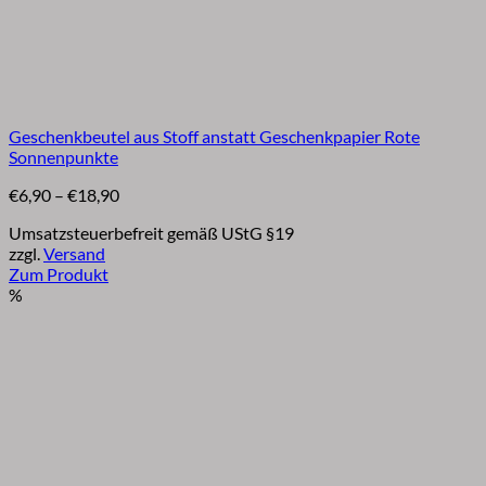
Geschenkbeutel aus Stoff anstatt Geschenkpapier Rote
Sonnenpunkte
Preisspanne:
€
6,90
–
€
18,90
€6,90
Umsatzsteuerbefreit gemäß UStG §19
bis
zzgl.
Versand
€18,90
Zum Produkt
Dieses
%
Produkt
weist
mehrere
Varianten
auf.
Die
Optionen
können
auf