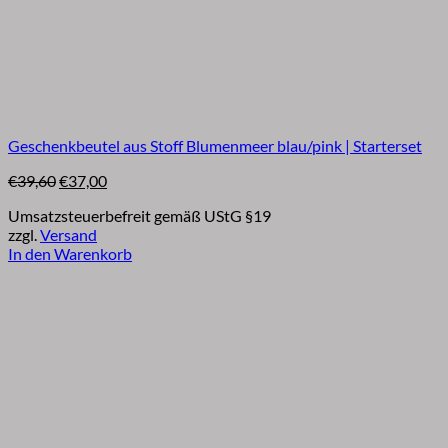
Geschenkbeutel aus Stoff Blumenmeer blau/pink | Starterset
Ursprünglicher
Aktueller
€
39,60
€
37,00
Preis
Preis
Umsatzsteuerbefreit gemäß UStG §19
war:
ist:
zzgl.
Versand
€39,60
€37,00.
In den Warenkorb