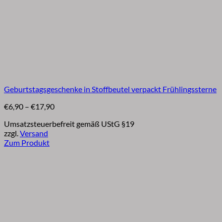
Geburtstagsgeschenke in Stoffbeutel verpackt Frühlingssterne
Preisspanne:
€
6,90
–
€
17,90
€6,90
Umsatzsteuerbefreit gemäß UStG §19
bis
zzgl.
Versand
€17,90
Zum Produkt
Dieses
Produkt
weist
mehrere
Varianten
auf.
Die
Optionen