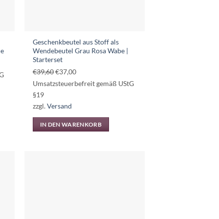
der
Produktseite
gewählt
Geschenkbeutel aus Stoff als
werden
me
Wendebeutel Grau Rosa Wabe |
Starterset
Ursprünglicher
Aktueller
€
39,60
€
37,00
tG
Preis
Preis
Umsatzsteuerbefreit gemäß UStG
war:
ist:
§19
€39,60
€37,00.
zzgl.
Versand
IN DEN WARENKORB