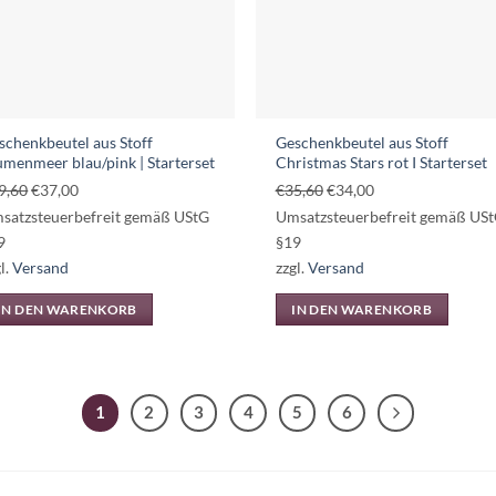
auf
der
Produktseite
gewählt
werden
schenkbeutel aus Stoff
Geschenkbeutel aus Stoff
umenmeer blau/pink | Starterset
Christmas Stars rot I Starterset
Ursprünglicher
Aktueller
Ursprünglicher
Aktueller
9,60
€
37,00
€
35,60
€
34,00
Preis
Preis
Preis
Preis
satzsteuerbefreit gemäß UStG
Umsatzsteuerbefreit gemäß US
war:
ist:
war:
ist:
9
§19
€39,60
€37,00.
€35,60
€34,00.
l.
Versand
zzgl.
Versand
IN DEN WARENKORB
IN DEN WARENKORB
1
2
3
4
5
6