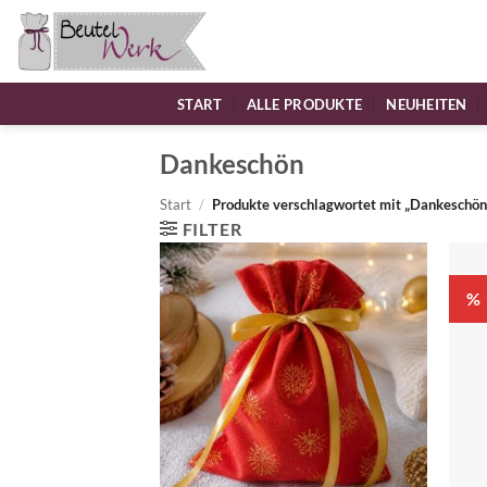
Zum
Inhalt
springen
START
ALLE PRODUKTE
NEUHEITEN
Dankeschön
Start
/
Produkte verschlagwortet mit „Dankeschön
FILTER
%