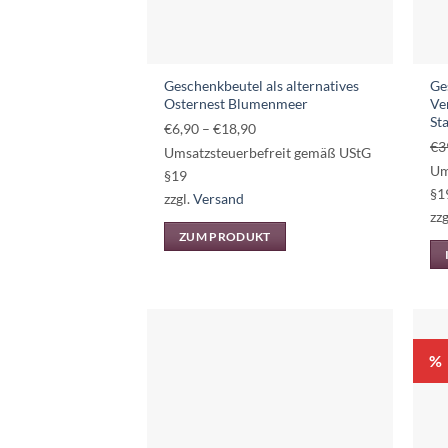
der
Produktseite
gewählt
werden
Geschenkbeutel als alternatives
Ge
Osternest Blumenmeer
Ve
St
Preisspanne:
€
6,90
–
€
18,90
€
3
€6,90
Umsatzsteuerbefreit gemäß UStG
Um
bis
§19
§1
€18,90
zzgl.
Versand
zzg
ZUM PRODUKT
Dieses
Produkt
weist
mehrere
Varianten
%
auf.
Die
Optionen
können