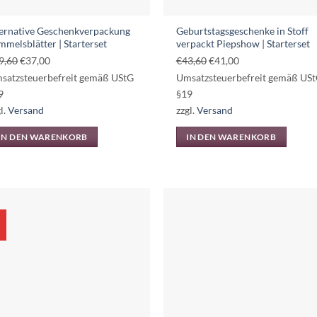
ternative Geschenkverpackung
Geburtstagsgeschenke in Stoff
mmelsblätter | Starterset
verpackt Piepshow | Starterset
Ursprünglicher
Aktueller
Ursprünglicher
Aktueller
9,60
€
37,00
€
43,60
€
41,00
Preis
Preis
Preis
Preis
satzsteuerbefreit gemäß UStG
Umsatzsteuerbefreit gemäß US
war:
ist:
war:
ist:
9
§19
€39,60
€37,00.
€43,60
€41,00.
l.
Versand
zzgl.
Versand
IN DEN WARENKORB
IN DEN WARENKORB