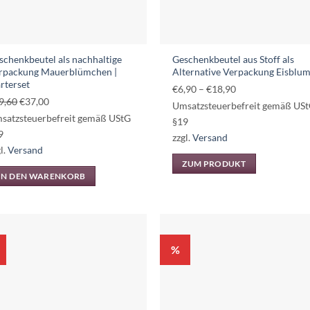
schenkbeutel als nachhaltige
Geschenkbeutel aus Stoff als
rpackung Mauerblümchen |
Alternative Verpackung Eisblu
arterset
Preisspanne:
€
6,90
–
€
18,90
Ursprünglicher
Aktueller
9,60
€
37,00
€6,90
Umsatzsteuerbefreit gemäß US
Preis
Preis
satzsteuerbefreit gemäß UStG
bis
§19
war:
ist:
9
€18,90
zzgl.
Versand
€39,60
€37,00.
l.
Versand
ZUM PRODUKT
IN DEN WARENKORB
Dieses
Produkt
weist
mehrere
Varianten
%
auf.
Die
Optionen
können