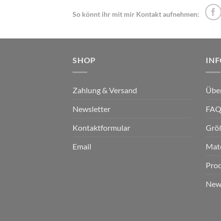
Die
So könnt ihr mit mir Kontakt aufnehmen:
Optionen
können
auf
der
SHOP
IN
Produktseite
gewählt
werden
Zahlung & Versand
Übe
Newsletter
FA
Kontaktformular
Grö
Email
Mate
Prod
News