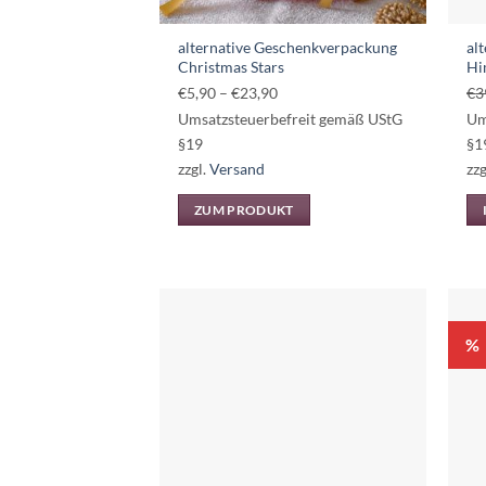
alternative Geschenkverpackung
al
Christmas Stars
Hi
Preisspanne:
€
5,90
–
€
23,90
€
3
€5,90
Umsatzsteuerbefreit gemäß UStG
Um
bis
§19
§1
€23,90
zzgl.
Versand
zzg
ZUM PRODUKT
Dieses
Produkt
weist
mehrere
Varianten
%
auf.
Die
Optionen
können
auf