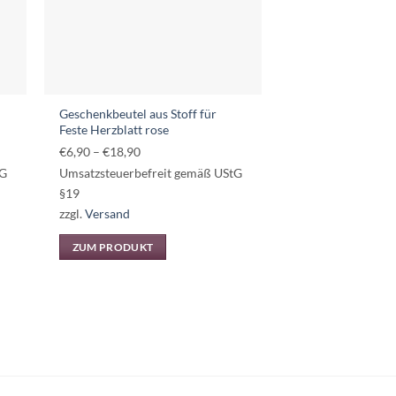
Geschenkbeutel aus Stoff für
Feste Herzblatt rose
Preisspanne:
€
6,90
–
€
18,90
€6,90
tG
Umsatzsteuerbefreit gemäß UStG
bis
§19
€18,90
zzgl.
Versand
ZUM PRODUKT
Dieses
Produkt
weist
mehrere
Varianten
auf.
Die