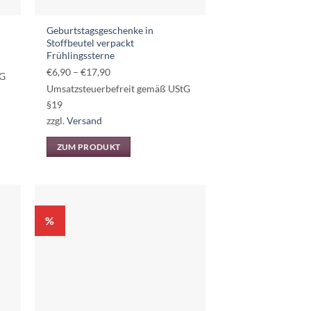
Geburtstagsgeschenke in
Stoffbeutel verpackt
Frühlingssterne
Preisspanne:
€
6,90
–
€
17,90
tG
€6,90
Umsatzsteuerbefreit gemäß UStG
bis
§19
€17,90
zzgl.
Versand
ZUM PRODUKT
Dieses
Produkt
weist
mehrere
%
Varianten
auf.
Die
Optionen
können
auf