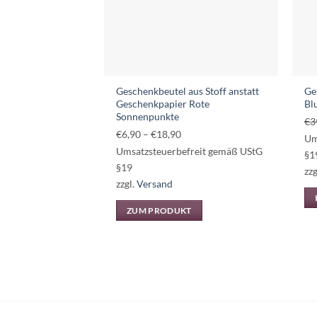
auf
der
Produktseite
gewählt
werden
Geschenkbeutel aus Stoff anstatt
Ge
Geschenkpapier Rote
Bl
Sonnenpunkte
€
3
Preisspanne:
€
6,90
–
€
18,90
Um
€6,90
Umsatzsteuerbefreit gemäß UStG
§1
bis
§19
zzg
€18,90
zzgl.
Versand
ZUM PRODUKT
Dieses
Produkt
weist
mehrere
Varianten
auf.