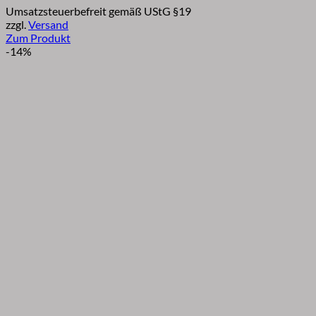
Umsatzsteuerbefreit gemäß UStG §19
bis
zzgl.
Versand
€12,90
Zum Produkt
Dieses
-14%
Produkt
weist
mehrere
Varianten
auf.
Die
Optionen
können
auf
der
Produktseite
gewählt
werden