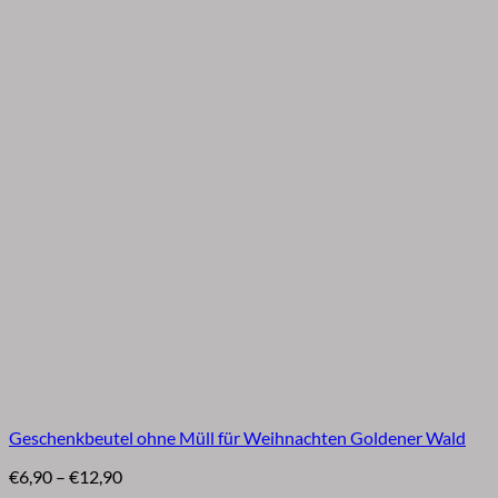
Geschenkbeutel ohne Müll für Weihnachten Goldener Wald
Preisspanne:
€
6,90
–
€
12,90
€6,90