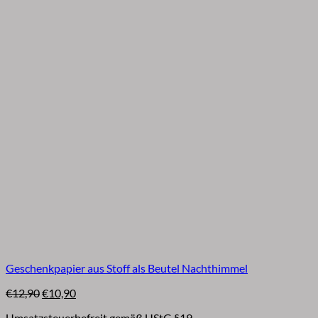
Geschenkpapier aus Stoff als Beutel Nachthimmel
Ursprünglicher
Aktueller
€
12,90
€
10,90
Preis
Preis
Umsatzsteuerbefreit gemäß UStG §19