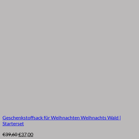
Geschenkstoffsack für Weihnachten Weihnachts Wald |
Starterset
Ursprünglicher
Aktueller
€
39,60
€
37,00