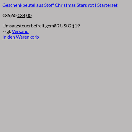
Geschenkbeutel aus Stoff Christmas Stars rot I Starterset
Ursprünglicher
Aktueller
€
35,60
€
34,00
Preis
Preis
Umsatzsteuerbefreit gemäß UStG §19
war:
ist:
zzgl.
Versand
€35,60
€34,00.
In den Warenkorb