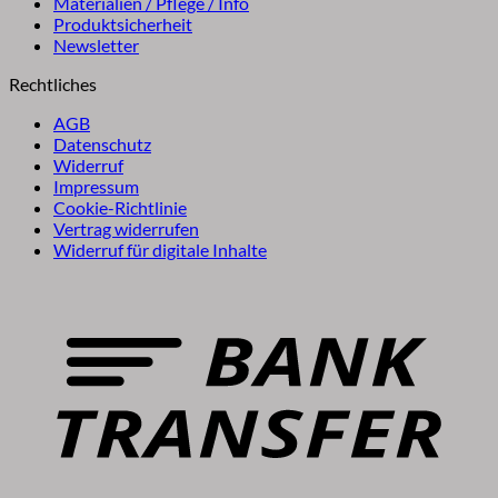
Materialien / Pflege / Info
Produktsicherheit
Newsletter
Rechtliches
AGB
Datenschutz
Widerruf
Impressum
Cookie-Richtlinie
Vertrag widerrufen
Widerruf für digitale Inhalte
B
T