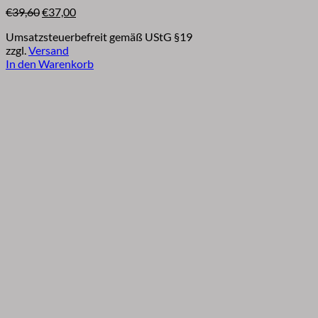
Ursprünglicher
Aktueller
€
39,60
€
37,00
Preis
Preis
Umsatzsteuerbefreit gemäß UStG §19
war:
ist:
zzgl.
Versand
€39,60
€37,00.
In den Warenkorb