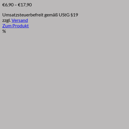
Preisspanne:
€
6,90
–
€
17,90
€6,90
Umsatzsteuerbefreit gemäß UStG §19
bis
zzgl.
Versand
€17,90
Zum Produkt
Dieses
%
Produkt
weist
mehrere
Varianten
auf.
Die
Optionen
können
auf
der
Produktseite
gewählt
werden