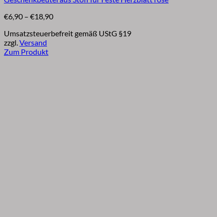
Preisspanne:
€
6,90
–
€
18,90
€6,90
Umsatzsteuerbefreit gemäß UStG §19
bis
zzgl.
Versand
€18,90
Zum Produkt
Dieses
Produkt
weist
mehrere
Varianten
auf.
Die
Optionen
können
auf
der
Produktseite
gewählt
werden