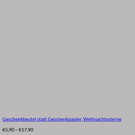
Geschenkbeutel statt Geschenkpapier, Weihnachtssterne
Preisspanne:
€
5,90
–
€
17,90
€5,90