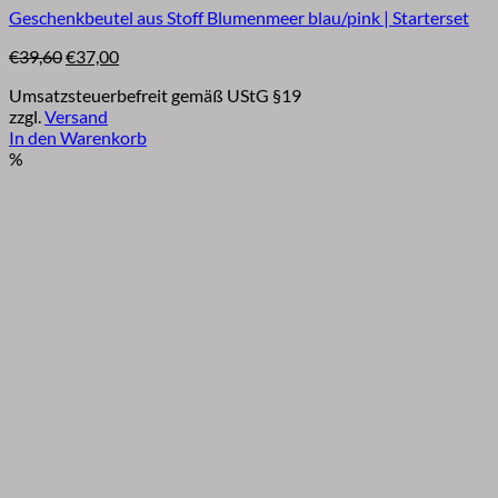
Geschenkbeutel aus Stoff Blumenmeer blau/pink | Starterset
Ursprünglicher
Aktueller
€
39,60
€
37,00
Preis
Preis
Umsatzsteuerbefreit gemäß UStG §19
war:
ist:
zzgl.
Versand
€39,60
€37,00.
In den Warenkorb
%