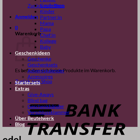
Großeltern
Zurück zum Shop
Kinder
Anmelden
Partner:in
Mama
0
Papa
Warenkorb
Chef:in
Kollege
Baby
Geschenkideen
Geschenke
Geschenksets
Es befinden sich keine Produkte im Warenkorb.
Adventskalender
Accessoires
Zurück zum Shop
Startersets
Extras
B
Give-Aways
T
Blind bag
Geschenkbänder
Verschlussklammer
Über Beutelwerk
Blog
edel