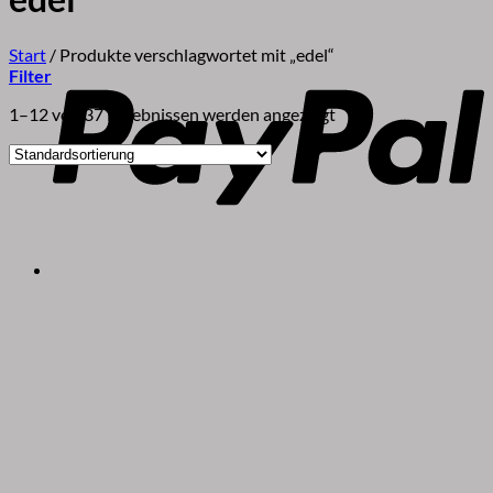
P
Start
/
Produkte verschlagwortet mit „edel“
Filter
1–12 von 37 Ergebnissen werden angezeigt