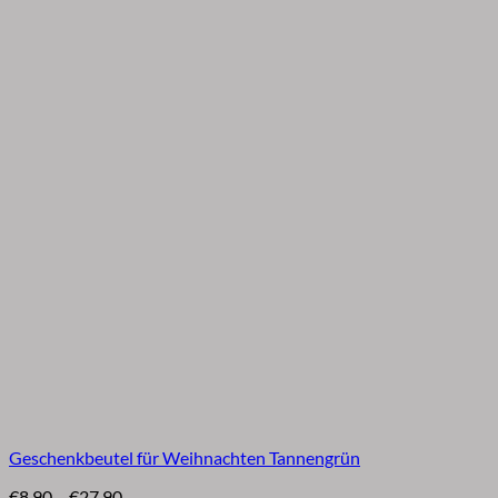
Geschenkbeutel für Weihnachten Tannengrün
Preisspanne:
€
8,90
–
€
27,90