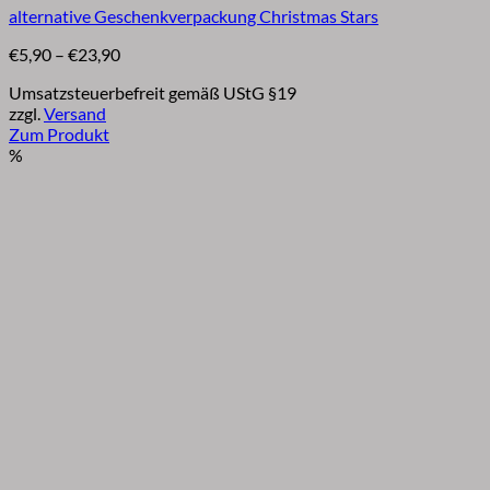
alternative Geschenkverpackung Christmas Stars
Preisspanne:
€
5,90
–
€
23,90
€5,90
Umsatzsteuerbefreit gemäß UStG §19
bis
zzgl.
Versand
€23,90
Zum Produkt
Dieses
%
Produkt
weist
mehrere
Varianten
auf.
Die
Optionen
können
auf
der
Produktseite
gewählt
werden