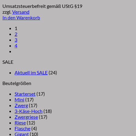
Preis
Preis
Umsatzsteuerbefreit gemäß UStG §19
war:
ist:
zzgl.
Versand
€39,60
€37,00.
In den Warenkorb
1
2
3
4
SALE
Aktuell im SALE
(24)
Beutelgrößen
Starterset
(17)
Mini
(17)
Zwerg
(17)
3-Käse-Hoch
(18)
Zwergriese
(17)
Riese
(12)
Flasche
(4)
Gigant
(10)