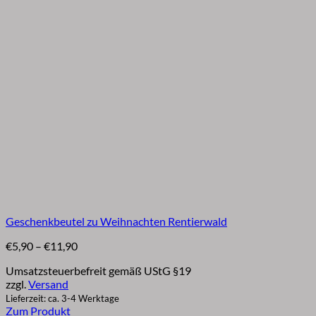
Geschenkbeutel zu Weihnachten Rentierwald
Preisspanne:
€
5,90
–
€
11,90
€5,90
Umsatzsteuerbefreit gemäß UStG §19
bis
zzgl.
Versand
€11,90
Lieferzeit: ca. 3-4 Werktage
Zum Produkt