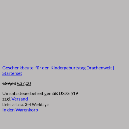
Geschenkbeutel für den Kindergeburtstag Drachenwelt |
Starterset
Ursprünglicher
Aktueller
€
39,60
€
37,00
Preis
Preis
Umsatzsteuerbefreit gemäß UStG §19
war:
ist:
zzgl.
Versand
€39,60
€37,00.
Lieferzeit: ca. 3-4 Werktage
In den Warenkorb