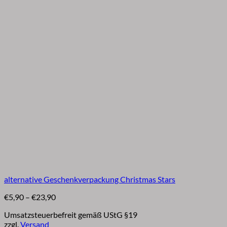
alternative Geschenkverpackung Christmas Stars
Preisspanne:
€
5,90
–
€
23,90
€5,90
Umsatzsteuerbefreit gemäß UStG §19
bis
zzgl.
Versand
€23,90