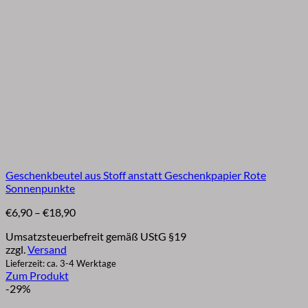
Geschenkbeutel aus Stoff anstatt Geschenkpapier Rote
Sonnenpunkte
Preisspanne:
€
6,90
–
€
18,90
€6,90
Umsatzsteuerbefreit gemäß UStG §19
bis
zzgl.
Versand
€18,90
Lieferzeit: ca. 3-4 Werktage
Zum Produkt
Dieses
-29%
Produkt