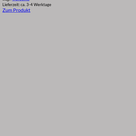
Lieferzeit: ca. 3-4 Werktage
Zum Produkt
Dieses
Produkt
weist
mehrere
Varianten
auf.
Die
Optionen
können
auf
der
Produktseite
gewählt
werden