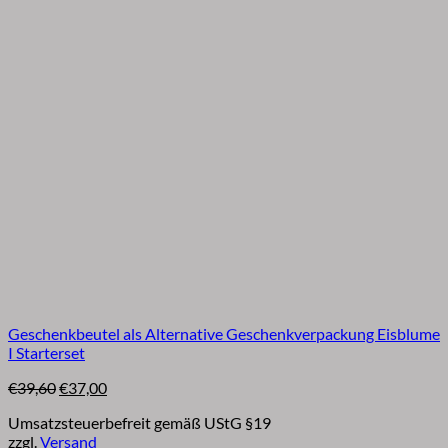
Geschenkbeutel als Alternative Geschenkverpackung Eisblume
I Starterset
Ursprünglicher
Aktueller
€
39,60
€
37,00
Preis
Preis
Umsatzsteuerbefreit gemäß UStG §19
war:
ist:
zzgl.
Versand
€39,60
€37,00.