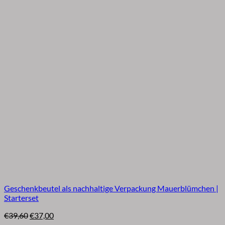
Geschenkbeutel als nachhaltige Verpackung Mauerblümchen |
Starterset
Ursprünglicher
Aktueller
€
39,60
€
37,00
Preis
Preis