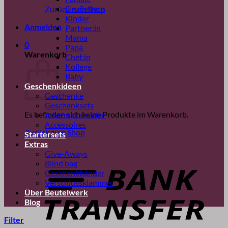
Großeltern
Zurück zum Shop
Kinder
Anmelden
Partner:in
Mama
0
Papa
Warenkorb
Chef:in
Kollege
Baby
Geschenkideen
Geschenke
Geschenksets
Es befinden sich keine Produkte im Warenkorb.
Adventskalender
Accessoires
Zurück zum Shop
Startersets
Extras
B
Give-Aways
T
Blind bag
Geschenkbänder
Verschlussklammer
Über Beutelwerk
Blog
Filter