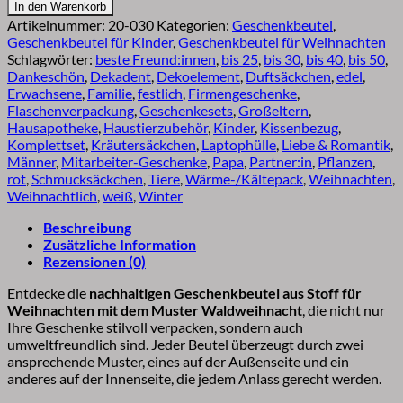
Geschenkverpackungen
In den Warenkorb
DIY
Artikelnummer:
20-030
Kategorien:
Geschenkbeutel
,
Waldweihnacht
Geschenkbeutel für Kinder
,
Geschenkbeutel für Weihnachten
Menge
Schlagwörter:
beste Freund:innen
,
bis 25
,
bis 30
,
bis 40
,
bis 50
,
Dankeschön
,
Dekadent
,
Dekoelement
,
Duftsäckchen
,
edel
,
Erwachsene
,
Familie
,
festlich
,
Firmengeschenke
,
Flaschenverpackung
,
Geschenkesets
,
Großeltern
,
Hausapotheke
,
Haustierzubehör
,
Kinder
,
Kissenbezug
,
Komplettset
,
Kräutersäckchen
,
Laptophülle
,
Liebe & Romantik
,
Männer
,
Mitarbeiter-Geschenke
,
Papa
,
Partner:in
,
Pflanzen
,
rot
,
Schmucksäckchen
,
Tiere
,
Wärme-/Kältepack
,
Weihnachten
,
Weihnachtlich
,
weiß
,
Winter
Beschreibung
Zusätzliche Information
Rezensionen (0)
Entdecke die
nachhaltigen Geschenkbeutel aus Stoff für
Weihnachten mit dem Muster Waldweihnacht
, die nicht nur
Ihre Geschenke stilvoll verpacken, sondern auch
umweltfreundlich sind. Jeder Beutel überzeugt durch zwei
ansprechende Muster, eines auf der Außenseite und ein
anderes auf der Innenseite, die jedem Anlass gerecht werden.