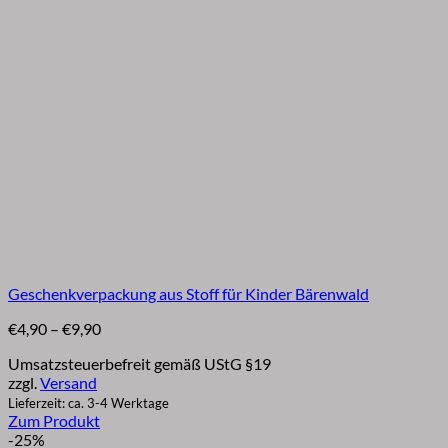
Geschenkverpackung aus Stoff für Kinder Bärenwald
Preisspanne:
€
4,90
–
€
9,90
€4,90
Umsatzsteuerbefreit gemäß UStG §19
bis
zzgl.
Versand
€9,90
Lieferzeit: ca. 3-4 Werktage
Zum Produkt
Dieses
-25%