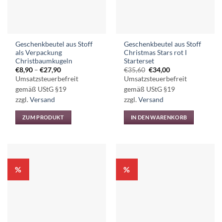
können
können
auf
auf
der
der
Produktseite
Produktseite
Geschenkbeutel aus Stoff
Geschenkbeutel aus Stoff
gewählt
gewählt
als Verpackung
Christmas Stars rot I
werden
werden
Christbaumkugeln
Starterset
Preisspanne:
Ursprünglicher
Aktueller
€
8,90
–
€
27,90
€
35,60
€
34,00
€8,90
Preis
Preis
Umsatzsteuerbefreit
Umsatzsteuerbefreit
bis
war:
ist:
€27,90
€35,60
€34,00.
gemäß UStG §19
gemäß UStG §19
zzgl.
Versand
zzgl.
Versand
ZUM PRODUKT
IN DEN WARENKORB
Dieses
Produkt
weist
mehrere
%
%
Varianten
auf.
Die
Optionen
können