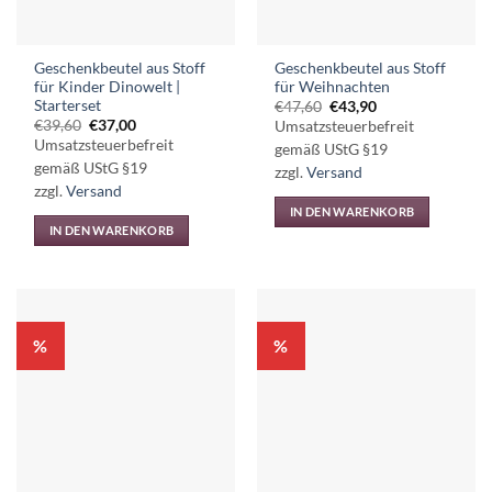
auf
der
Produktseite
Geschenkbeutel aus Stoff
Geschenkbeutel aus Stoff
gewählt
für Kinder Dinowelt |
für Weihnachten
werden
Starterset
Ursprünglicher
Aktueller
€
47,60
€
43,90
Preis
Preis
Ursprünglicher
Aktueller
€
39,60
€
37,00
Umsatzsteuerbefreit
war:
ist:
Preis
Preis
Umsatzsteuerbefreit
€47,60
€43,90.
gemäß UStG §19
war:
ist:
€39,60
€37,00.
gemäß UStG §19
zzgl.
Versand
zzgl.
Versand
IN DEN WARENKORB
IN DEN WARENKORB
%
%