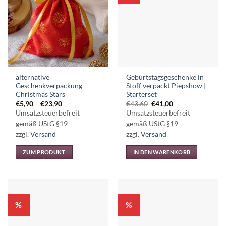
alternative
Geburtstagsgeschenke in
Geschenkverpackung
Stoff verpackt Piepshow |
Christmas Stars
Starterset
Preisspanne:
Ursprünglicher
Aktueller
€
5,90
–
€
23,90
€
43,60
€
41,00
€5,90
Preis
Preis
Umsatzsteuerbefreit
Umsatzsteuerbefreit
bis
war:
ist:
€23,90
€43,60
€41,00.
gemäß UStG §19
gemäß UStG §19
zzgl.
Versand
zzgl.
Versand
ZUM PRODUKT
IN DEN WARENKORB
Dieses
Produkt
weist
mehrere
%
%
Varianten
auf.