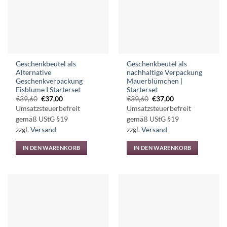
Die
Optionen
können
auf
der
Produktseite
Geschenkbeutel als
Geschenkbeutel als
gewählt
Alternative
nachhaltige Verpackung
werden
Geschenkverpackung
Mauerblümchen |
Eisblume I Starterset
Starterset
Ursprünglicher
Aktueller
Ursprünglicher
Aktueller
€
39,60
€
37,00
€
39,60
€
37,00
Preis
Preis
Preis
Preis
Umsatzsteuerbefreit
Umsatzsteuerbefreit
war:
ist:
war:
ist:
€39,60
€37,00.
€39,60
€37,00.
gemäß UStG §19
gemäß UStG §19
zzgl.
Versand
zzgl.
Versand
IN DEN WARENKORB
IN DEN WARENKORB