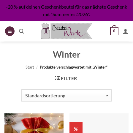
Zum
-20 % auf deinen Geschenkbeutel für das nächste Geschenk
Inhalt
mit "Sommerfest2026".
springen
0
Winter
Start
/
Produkte verschlagwortet mit „Winter“
FILTER
%