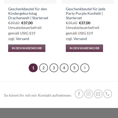
Geschenkbeutel für den
Geschenkbeutel für jede
Kindergeburtstag
Party Purple Konfetti |
Drachenwelt | Starterset
Starterset
Ursprünglicher
Aktueller
Ursprünglicher
Aktueller
€
39,60
€
37,00
€
39,60
€
37,00
Preis
Preis
Preis
Preis
Umsatzsteuerbefreit
Umsatzsteuerbefreit
war:
ist:
war:
ist:
€39,60
€37,00.
€39,60
€37,00.
gemäß UStG §19
gemäß UStG §19
zzgl.
Versand
zzgl.
Versand
IN DEN WARENKORB
IN DEN WARENKORB
1
2
3
4
5
So könnt ihr mit mir Kontakt aufnehmen: