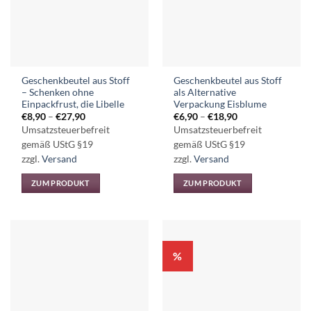
Geschenkbeutel aus Stoff
Geschenkbeutel aus Stoff
– Schenken ohne
als Alternative
Einpackfrust, die Libelle
Verpackung Eisblume
Preisspanne:
Preisspanne:
€
8,90
–
€
27,90
€
6,90
–
€
18,90
€8,90
€6,90
Umsatzsteuerbefreit
Umsatzsteuerbefreit
bis
bis
€27,90
€18,90
gemäß UStG §19
gemäß UStG §19
zzgl.
Versand
zzgl.
Versand
ZUM PRODUKT
ZUM PRODUKT
Dieses
Dieses
Produkt
Produkt
weist
weist
mehrere
mehrere
%
Varianten
Varianten
auf.
auf.
Die
Die
Optionen
Optionen