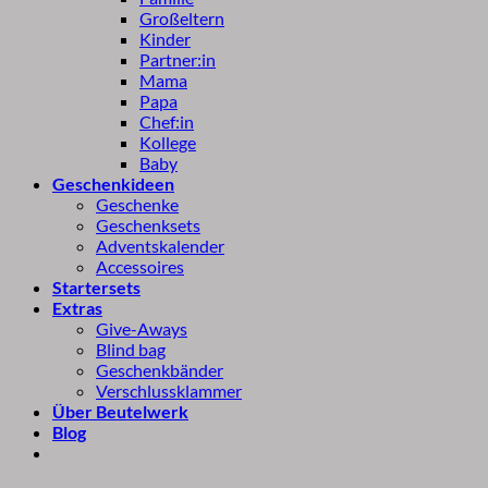
Großeltern
Kinder
Partner:in
Mama
Papa
Chef:in
Kollege
Baby
Geschenkideen
Geschenke
Geschenksets
Adventskalender
Accessoires
Startersets
Extras
Give-Aways
Blind bag
Geschenkbänder
Verschlussklammer
Über Beutelwerk
Blog