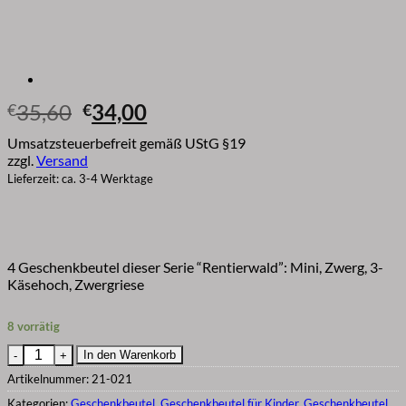
Ursprünglicher
Aktueller
35,60
34,00
€
€
Preis
Preis
Umsatzsteuerbefreit gemäß UStG §19
war:
ist:
zzgl.
Versand
€35,60
€34,00.
Lieferzeit: ca. 3-4 Werktage
4 Geschenkbeutel dieser Serie “Rentierwald”: Mini, Zwerg, 3-
Käsehoch, Zwergriese
8 vorrätig
Geschenkverpackung für Weihnachten aus Stoff Rentier Wald | 
In den Warenkorb
Artikelnummer:
21-021
Kategorien:
Geschenkbeutel
,
Geschenkbeutel für Kinder
,
Geschenkbeutel