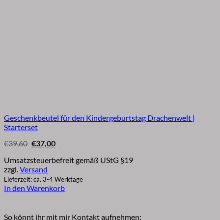
Geschenkbeutel für den Kindergeburtstag Drachenwelt |
Starterset
Ursprünglicher
Aktueller
€
39,60
€
37,00
Preis
Preis
war:
ist:
Umsatzsteuerbefreit gemäß UStG §19
€39,60
€37,00.
zzgl.
Versand
Lieferzeit: ca. 3-4 Werktage
In den Warenkorb
So könnt ihr mit mir Kontakt aufnehmen: