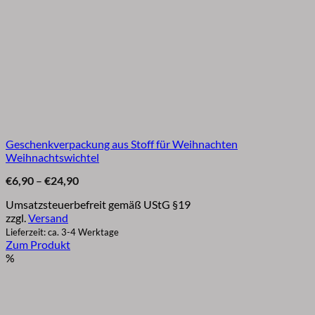
Geschenkverpackung aus Stoff für Weihnachten
Weihnachtswichtel
Preisspanne:
€
6,90
–
€
24,90
€6,90
bis
Umsatzsteuerbefreit gemäß UStG §19
€24,90
zzgl.
Versand
Lieferzeit: ca. 3-4 Werktage
Zum Produkt
Dieses
%
Produkt
weist
mehrere
Varianten