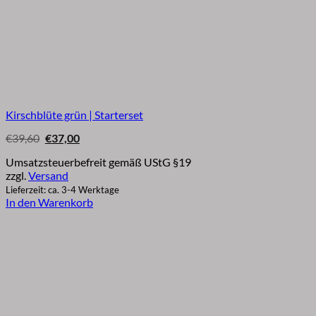
Kirschblüte grün | Starterset
Ursprünglicher
Aktueller
€
39,60
€
37,00
Preis
Preis
war:
ist:
Umsatzsteuerbefreit gemäß UStG §19
€39,60
€37,00.
zzgl.
Versand
Lieferzeit: ca. 3-4 Werktage
In den Warenkorb