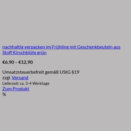
nachhaltig verpacken im Frühling mit Geschenkbeuteln aus
Stoff Kirschblüte grün
Preisspanne:
€
6,90
–
€
12,90
€6,90
bis
Umsatzsteuerbefreit gemäß UStG §19
€12,90
zzgl.
Versand
Lieferzeit: ca. 3-4 Werktage
Zum Produkt
Dieses
%
Produkt
weist
mehrere
Varianten
auf.
Die