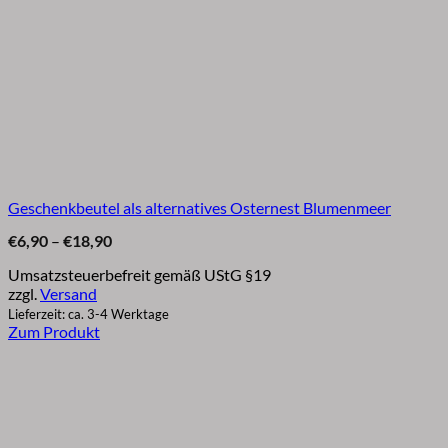
Geschenkbeutel als alternatives Osternest Blumenmeer
Preisspanne:
€
6,90
–
€
18,90
€6,90
bis
Umsatzsteuerbefreit gemäß UStG §19
€18,90
zzgl.
Versand
Lieferzeit: ca. 3-4 Werktage
Zum Produkt
Dieses
Produkt
weist
mehrere
Varianten
auf.