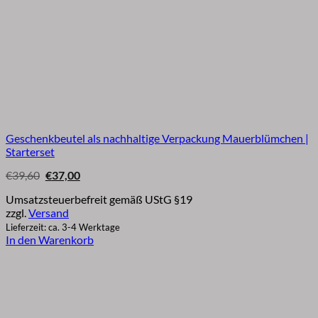
Geschenkbeutel als nachhaltige Verpackung Mauerblümchen |
Starterset
Ursprünglicher
Aktueller
€
39,60
€
37,00
Preis
Preis
war:
ist:
Umsatzsteuerbefreit gemäß UStG §19
€39,60
€37,00.
zzgl.
Versand
Lieferzeit: ca. 3-4 Werktage
In den Warenkorb