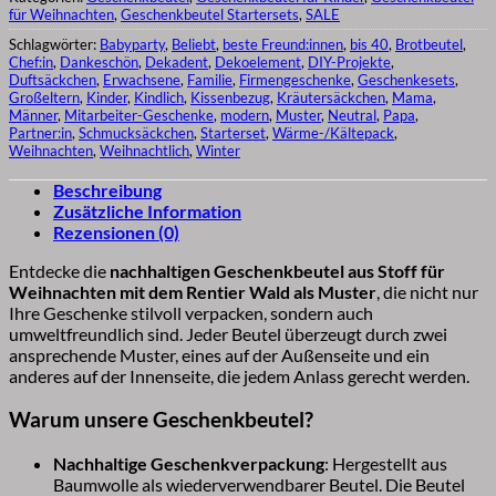
für Weihnachten
,
Geschenkbeutel Startersets
,
SALE
Schlagwörter:
Babyparty
,
Beliebt
,
beste Freund:innen
,
bis 40
,
Brotbeutel
,
Chef:in
,
Dankeschön
,
Dekadent
,
Dekoelement
,
DIY-Projekte
,
Duftsäckchen
,
Erwachsene
,
Familie
,
Firmengeschenke
,
Geschenkesets
,
Großeltern
,
Kinder
,
Kindlich
,
Kissenbezug
,
Kräutersäckchen
,
Mama
,
Männer
,
Mitarbeiter-Geschenke
,
modern
,
Muster
,
Neutral
,
Papa
,
Partner:in
,
Schmucksäckchen
,
Starterset
,
Wärme-/Kältepack
,
Weihnachten
,
Weihnachtlich
,
Winter
Beschreibung
Zusätzliche Information
Rezensionen (0)
Entdecke die
nachhaltigen Geschenkbeutel aus Stoff für
Weihnachten mit dem Rentier Wald als Muster
, die nicht nur
Ihre Geschenke stilvoll verpacken, sondern auch
umweltfreundlich sind. Jeder Beutel überzeugt durch zwei
ansprechende Muster, eines auf der Außenseite und ein
anderes auf der Innenseite, die jedem Anlass gerecht werden.
Warum unsere Geschenkbeutel?
Nachhaltige Geschenkverpackung
: Hergestellt aus
Baumwolle als wiederverwendbarer Beutel. Die Beutel