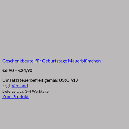
Geschenkbeutel für Geburtstage Mauerblümchen
Preisspanne:
€
6,90
–
€
24,90
€6,90
bis
Umsatzsteuerbefreit gemäß UStG §19
€24,90
zzgl.
Versand
Lieferzeit: ca. 3-4 Werktage
Zum Produkt
Dieses
Produkt
weist
mehrere
Varianten
auf.