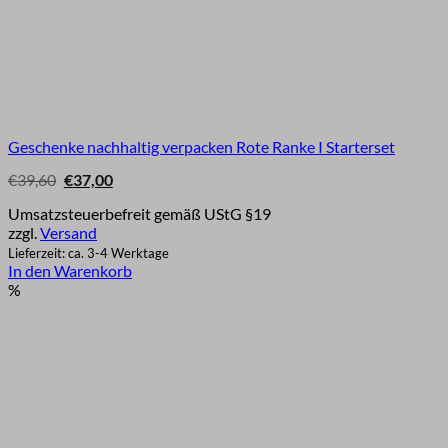
Geschenke nachhaltig verpacken Rote Ranke I Starterset
Ursprünglicher
Aktueller
€
39,60
€
37,00
Preis
Preis
war:
ist:
Umsatzsteuerbefreit gemäß UStG §19
€39,60
€37,00.
zzgl.
Versand
Lieferzeit: ca. 3-4 Werktage
In den Warenkorb
%