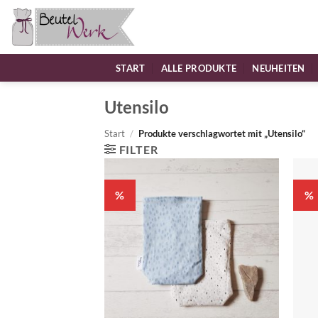
Zum
Inhalt
springen
START
ALLE PRODUKTE
NEUHEITEN
Utensilo
Start
/
Produkte verschlagwortet mit „Utensilo“
FILTER
%
%