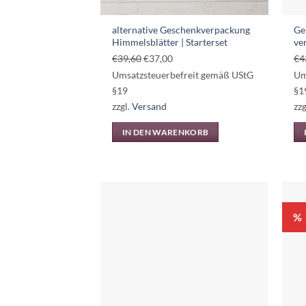
alternative Geschenkverpackung
Ge
Himmelsblätter | Starterset
ve
Ursprünglicher
Aktueller
€
39,60
€
37,00
€
4
Preis
Preis
Umsatzsteuerbefreit gemäß UStG
Um
war:
ist:
§19
§1
€39,60
€37,00.
zzgl.
Versand
zzg
IN DEN WARENKORB
%