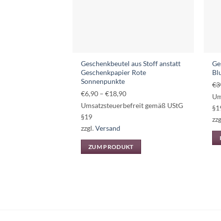
auf
der
Produktseite
gewählt
werden
Geschenkbeutel aus Stoff anstatt
Ge
Geschenkpapier Rote
Bl
Sonnenpunkte
€
3
Preisspanne:
€
6,90
–
€
18,90
Um
€6,90
Umsatzsteuerbefreit gemäß UStG
§1
bis
§19
zzg
€18,90
zzgl.
Versand
ZUM PRODUKT
Dieses
Produkt
weist
mehrere
Varianten
auf.