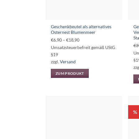
Geschenkbeutel als alternatives
Ge
Osternest Blumenmeer
Ve
St
Preisspanne:
€
6,90
–
€
18,90
€
3
€6,90
Umsatzsteuerbefreit gemäß UStG
Um
bis
§19
§1
€18,90
zzgl.
Versand
zzg
ZUM PRODUKT
Dieses
Produkt
weist
mehrere
Varianten
%
auf.
Die
Optionen
können