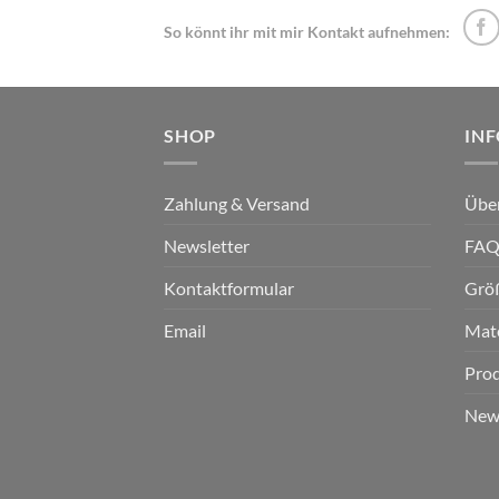
Die
So könnt ihr mit mir Kontakt aufnehmen:
Optionen
können
auf
der
SHOP
IN
Produktseite
gewählt
werden
Zahlung & Versand
Übe
Newsletter
FA
Kontaktformular
Grö
Email
Mate
Prod
News