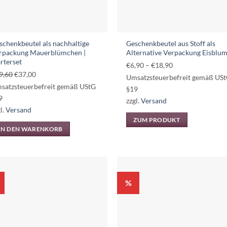
der
Produktseite
gewählt
schenkbeutel als nachhaltige
Geschenkbeutel aus Stoff als
werden
rpackung Mauerblümchen |
Alternative Verpackung Eisblu
arterset
Preisspanne:
€
6,90
–
€
18,90
Ursprünglicher
Aktueller
9,60
€
37,00
€6,90
Umsatzsteuerbefreit gemäß US
Preis
Preis
satzsteuerbefreit gemäß UStG
bis
§19
war:
ist:
9
€18,90
zzgl.
Versand
€39,60
€37,00.
l.
Versand
ZUM PRODUKT
IN DEN WARENKORB
Dieses
Produkt
weist
mehrere
Varianten
%
auf.
Die
Optionen
können