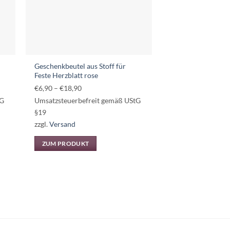
Geschenkbeutel aus Stoff für
Feste Herzblatt rose
Preisspanne:
€
6,90
–
€
18,90
€6,90
tG
Umsatzsteuerbefreit gemäß UStG
bis
§19
€18,90
zzgl.
Versand
ZUM PRODUKT
Dieses
Produkt
weist
mehrere
Varianten
auf.
Die