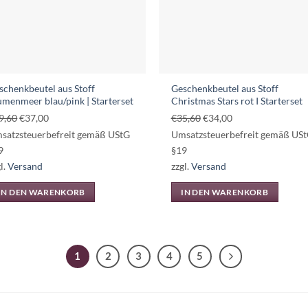
auf
der
Produktseite
gewählt
werden
schenkbeutel aus Stoff
Geschenkbeutel aus Stoff
umenmeer blau/pink | Starterset
Christmas Stars rot I Starterset
Ursprünglicher
Aktueller
Ursprünglicher
Aktueller
9,60
€
37,00
€
35,60
€
34,00
Preis
Preis
Preis
Preis
satzsteuerbefreit gemäß UStG
Umsatzsteuerbefreit gemäß US
war:
ist:
war:
ist:
9
§19
€39,60
€37,00.
€35,60
€34,00.
l.
Versand
zzgl.
Versand
IN DEN WARENKORB
IN DEN WARENKORB
1
2
3
4
5