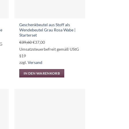
Geschenkbeutel aus Stoff als
me
Wendebeutel Grau Rosa Wabe |
Starterset
Ursprünglicher
Aktueller
€
39,60
€
37,00
tG
Preis
Preis
Umsatzsteuerbefreit gemäß UStG
war:
ist:
§19
€39,60
€37,00.
zzgl.
Versand
IN DEN WARENKORB