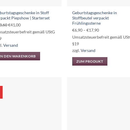
burtstagsgeschenke in Stoff
Geburtstagsgeschenke in
rpackt Piepshow | Starterset
Stoffbeutel verpackt
Frühlingssterne
Ursprünglicher
Aktueller
3,60
€
41,00
Preisspanne:
€
6,90
–
€
17,90
Preis
Preis
satzsteuerbefreit gemäß UStG
€6,90
Umsatzsteuerbefreit gemäß US
war:
ist:
9
bis
§19
€43,60
€41,00.
l.
Versand
€17,90
zzgl.
Versand
IN DEN WARENKORB
ZUM PRODUKT
Dieses
Produkt
weist
mehrere
Varianten
auf.
Die
Optionen
können
auf