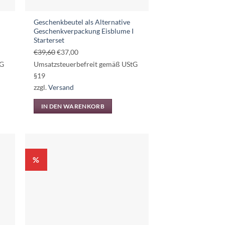
Geschenkbeutel als Alternative
Geschenkverpackung Eisblume I
Starterset
Ursprünglicher
Aktueller
€
39,60
€
37,00
Preis
Preis
tG
Umsatzsteuerbefreit gemäß UStG
war:
ist:
§19
€39,60
€37,00.
zzgl.
Versand
IN DEN WARENKORB
%