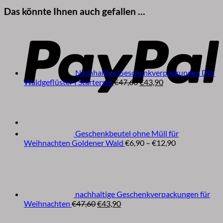
Das könnte Ihnen auch gefallen …
P
Nachhaltige Geschenkverpackungen DIY
Ursprünglicher
Aktueller
Waldgeflüster I Starterset
€
47,60
€
43,90
Preis
Preis
war:
ist:
€47,60
€43,90.
Geschenkbeutel ohne Müll für
Preisspanne:
Weihnachten Goldener Wald
€
6,90
–
€
12,90
€6,90
bis
€12,90
nachhaltige Geschenkverpackungen für
Ursprünglicher
Aktueller
Weihnachten
€
47,60
€
43,90
Preis
Preis
war:
ist: