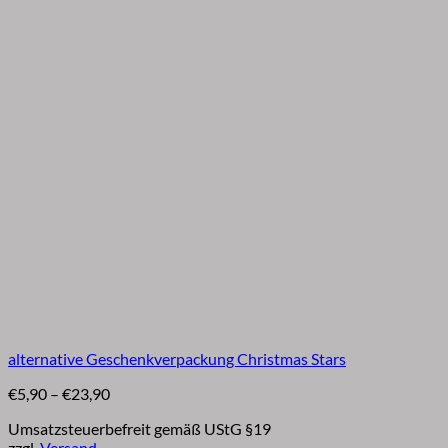
alternative Geschenkverpackung Christmas Stars
Preisspanne:
€
5,90
–
€
23,90
€5,90
Umsatzsteuerbefreit gemäß UStG §19
bis
zzgl.
Versand