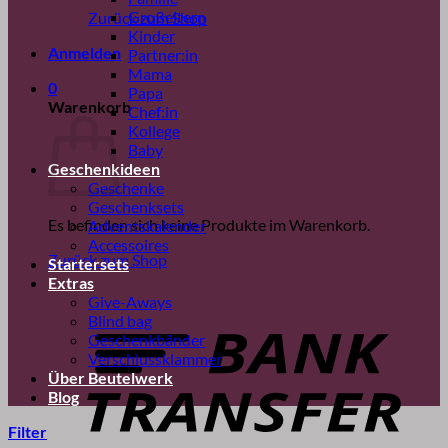
Großeltern
Zurück zum Shop
Kinder
Anmelden
Partner:in
Mama
0
Papa
Warenkorb
Chef:in
Kollege
Baby
Geschenkideen
Geschenke
Geschenksets
Es befinden sich keine Produkte im Warenkorb.
Adventskalender
Accessoires
Zurück zum Shop
Startersets
Extras
B
Give-Aways
T
Blind bag
Geschenkbänder
Verschlussklammer
Über Beutelwerk
Blog
Filter