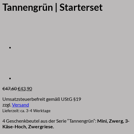
Tannengrün | Starterset
Ursprünglicher
Aktueller
€
47,60
€
43,90
Preis
Preis
Umsatzsteuerbefreit gemäß UStG §19
war:
ist:
zzgl.
Versand
€47,60
€43,90.
Lieferzeit: ca. 3-4 Werktage
4 Geschenkbeutel aus der Serie “Tannengrün”:
Mini, Zwerg, 3-
Käse-Hoch, Zwergriese.