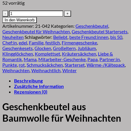
52 vorrätig
nachhaltige
Geschenkbeutel
In den Warenkorb
aus
Artikelnummer:
21-042
Kategorien:
Geschenkbeutel
,
Stoff
Geschenkbeutel für Weihnachten
,
Geschenkbeutel Startersets
,
für
Neuheiten
Schlagwörter:
Beliebt
,
beste Freund:innen
,
bis 50
,
Weihnachten
Chef:in
,
edel
,
Familie
,
festlich
,
Firmengeschenke
,
Tannengrün
Geschenkesets
,
Glocken
,
Großeltern
,
Jubliäum
,
|
Klingglöckchen
,
Komplettset
,
Kräutersäckchen
,
Liebe &
Starterset
Romantik
,
Mama
,
Mitarbeiter-Geschenke
,
Papa
,
Partner:in
,
Menge
Punkte
,
rot
,
Schmucksäckchen
,
Starterset
,
Wärme-/Kältepack
,
Weihnachten
,
Weihnachtlich
,
Winter
Beschreibung
Zusätzliche Information
Rezensionen (0)
Geschenkbeutel aus
Baumwolle für Weihnachten