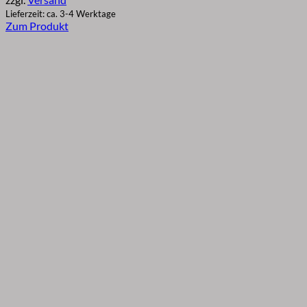
€23,90
Lieferzeit: ca. 3-4 Werktage
Zum Produkt
Dieses
Produkt
weist
mehrere
Varianten
auf.
Die
Optionen
können
auf
der
Produktseite
gewählt
werden