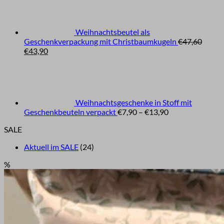
€47,60
€43,90.
Weihnachtsbeutel als
Geschenkverpackung mit Christbaumkugeln
€
47,60
Ursprünglicher
Aktueller
€
43,90
Preis
Preis
war:
ist:
€47,60
€43,90.
Weihnachtsgeschenke in Stoff mit
Preisspanne:
Geschenkbeuteln verpackt
€
7,90
–
€
13,90
€7,90
SALE
bis
€13,90
Aktuell im SALE
(24)
%