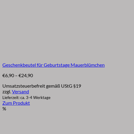
Geschenkbeutel für Geburtstage Mauerblümchen
Preisspanne:
€
6,90
–
€
24,90
€6,90
Umsatzsteuerbefreit gemäß UStG §19
bis
zzgl.
Versand
€24,90
Lieferzeit: ca. 3-4 Werktage
Zum Produkt
Dieses
%
Produkt
weist
mehrere
Varianten