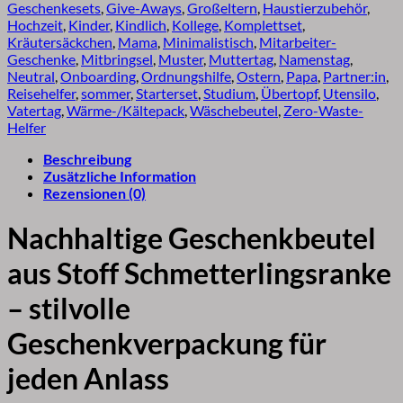
Geschenkesets
,
Give-Aways
,
Großeltern
,
Haustierzubehör
,
Hochzeit
,
Kinder
,
Kindlich
,
Kollege
,
Komplettset
,
Kräutersäckchen
,
Mama
,
Minimalistisch
,
Mitarbeiter-
Geschenke
,
Mitbringsel
,
Muster
,
Muttertag
,
Namenstag
,
Neutral
,
Onboarding
,
Ordnungshilfe
,
Ostern
,
Papa
,
Partner:in
,
Reisehelfer
,
sommer
,
Starterset
,
Studium
,
Übertopf
,
Utensilo
,
Vatertag
,
Wärme-/Kältepack
,
Wäschebeutel
,
Zero-Waste-
Helfer
Beschreibung
Zusätzliche Information
Rezensionen (0)
Nachhaltige Geschenkbeutel
aus Stoff Schmetterlingsranke
– stilvolle
Geschenkverpackung für
jeden Anlass