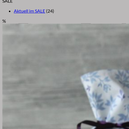
SALE
Aktuell im SALE
(24)
P
%