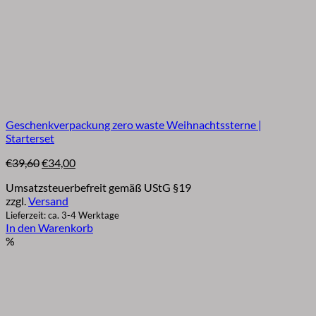
Geschenkverpackung zero waste Weihnachtssterne |
Starterset
Ursprünglicher
Aktueller
€
39,60
€
34,00
Preis
Preis
Umsatzsteuerbefreit gemäß UStG §19
war:
ist:
zzgl.
Versand
€39,60
€34,00.
Lieferzeit: ca. 3-4 Werktage
In den Warenkorb
%