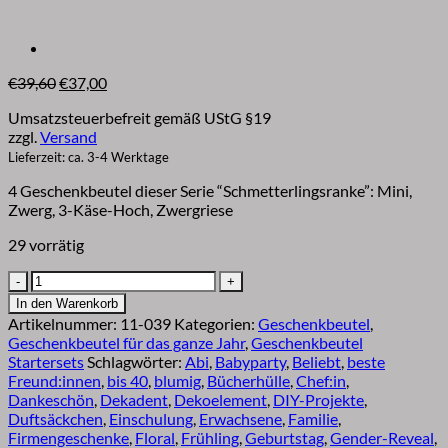
Ursprünglicher
Aktueller
€
39,60
€
37,00
Preis
Preis
Umsatzsteuerbefreit gemäß UStG §19
war:
ist:
zzgl.
Versand
€39,60
€37,00.
Lieferzeit: ca. 3-4 Werktage
4 Geschenkbeutel dieser Serie “Schmetterlingsranke”: Mini,
Zwerg, 3-Käse-Hoch, Zwergriese
29 vorrätig
Geschenkbeutel
für
In den Warenkorb
Ostern
Artikelnummer:
11-039
Kategorien:
Geschenkbeutel
,
Schmetterlingsranke
Geschenkbeutel für das ganze Jahr
,
Geschenkbeutel
|
Startersets
Schlagwörter:
Abi
,
Babyparty
,
Beliebt
,
beste
Starterset
Freund:innen
,
bis 40
,
blumig
,
Bücherhülle
,
Chef:in
,
Menge
Dankeschön
,
Dekadent
,
Dekoelement
,
DIY-Projekte
,
Duftsäckchen
,
Einschulung
,
Erwachsene
,
Familie
,
Firmengeschenke
,
Floral
,
Frühling
,
Geburtstag
,
Gender-Reveal
,