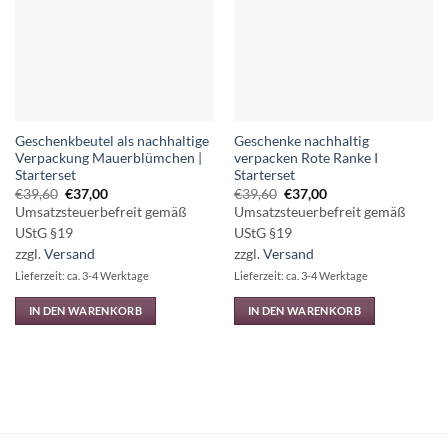
Geschenkbeutel als nachhaltige
Geschenke nachhaltig
Verpackung Mauerblümchen |
verpacken Rote Ranke I
Starterset
Starterset
Ursprünglicher
Aktueller
Ursprünglicher
Aktueller
€
39,60
€
37,00
€
39,60
€
37,00
Preis
Preis
Preis
Preis
Umsatzsteuerbefreit gemäß
Umsatzsteuerbefreit gemäß
war:
ist:
war:
ist:
€39,60
€37,00.
€39,60
€37,00.
UStG §19
UStG §19
zzgl.
Versand
zzgl.
Versand
Lieferzeit: ca. 3-4 Werktage
Lieferzeit: ca. 3-4 Werktage
IN DEN WARENKORB
IN DEN WARENKORB