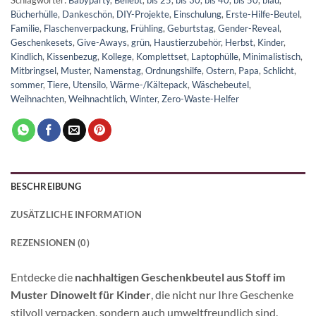
Schlagwörter:
Babyparty
,
Beliebt
,
bis 25
,
bis 30
,
bis 40
,
bis 50
,
blau
,
Bücherhülle
,
Dankeschön
,
DIY-Projekte
,
Einschulung
,
Erste-Hilfe-Beutel
,
Familie
,
Flaschenverpackung
,
Frühling
,
Geburtstag
,
Gender-Reveal
,
Geschenkesets
,
Give-Aways
,
grün
,
Haustierzubehör
,
Herbst
,
Kinder
,
Kindlich
,
Kissenbezug
,
Kollege
,
Komplettset
,
Laptophülle
,
Minimalistisch
,
Mitbringsel
,
Muster
,
Namenstag
,
Ordnungshilfe
,
Ostern
,
Papa
,
Schlicht
,
sommer
,
Tiere
,
Utensilo
,
Wärme-/Kältepack
,
Wäschebeutel
,
Weihnachten
,
Weihnachtlich
,
Winter
,
Zero-Waste-Helfer
BESCHREIBUNG
ZUSÄTZLICHE INFORMATION
REZENSIONEN (0)
Entdecke die
nachhaltigen Geschenkbeutel aus Stoff im
Muster Dinowelt für Kinder
, die nicht nur Ihre Geschenke
stilvoll verpacken, sondern auch umweltfreundlich sind.