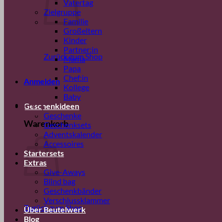
Vatertag
Zielgruppe
Familie
Großeltern
Kinder
Partner:in
Zurück zum Shop
Mama
Papa
Chef:in
Anmelden
Kollege
Baby
0
Geschenkideen
Geschenke
Warenkorb
Geschenksets
Adventskalender
Accessoires
Startersets
Extras
Give-Aways
Blind bag
Geschenkbänder
Verschlussklammer
Zurück zum Shop
Über Beutelwerk
Blog