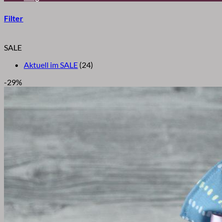
Filter
SALE
Aktuell im SALE
(24)
-29%